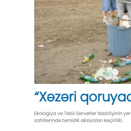
“Xəzəri qoruya
Ekologiya və Təbii Sərvətlər Nazirliyinin 
sahillərində təmizlik aksiyaları keçirilib.