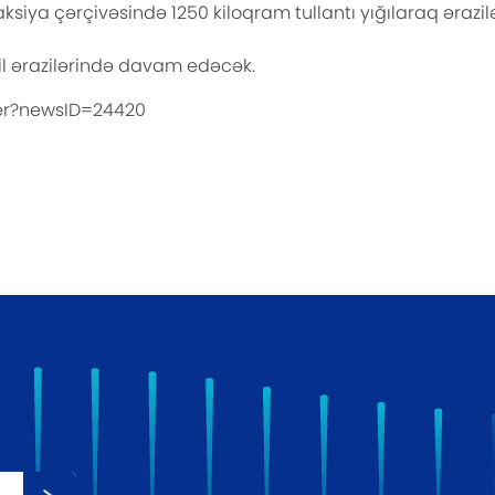
aksiya çərçivəsində 1250 kiloqram tullantı yığılaraq ərazi
il ərazilərində davam edəcək.
ber?newsID=24420