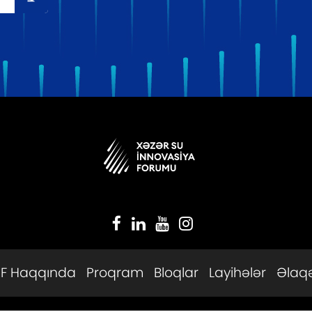
IF Haqqında
Proqram
Bloqlar
Layihələr
Əlaq