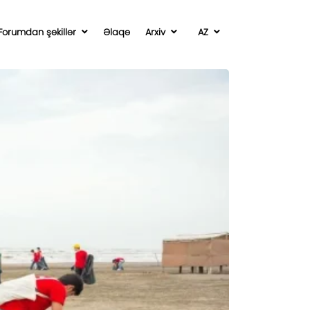
Forumdan şəkillər
Əlaqə
Arxiv
AZ