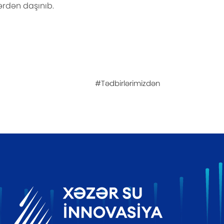
lərdən daşınıb.
#Tədbirlərimizdən