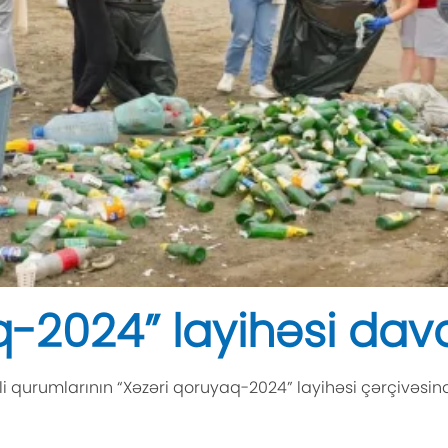
q-2024” layihəsi dav
yerli qurumlarının “Xəzəri qoruyaq-2024” layihəsi çərçivəs