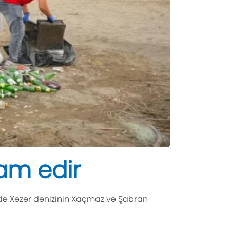
am edir
ində Xəzər dənizinin Xaçmaz və Şabran